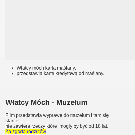
e!
Włatcy móch karta maślany.
przedstawia karte kredytową od maślany.
Włatcy Móch - Muzełum
tarczone na gg.
Film przedstawia wyprawe do muzełum i tam się
stanie.........
nie zawiera rzeczy które mogły by być od 18 lat.
Za zgodą rodziców