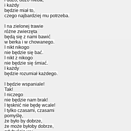
i każdy
będzie miał to,
czego najbardziej mu potrzeba.
I na zielonej trawie
różne zwierzęta
będą się z nami bawić
w berka i w chowanego.
I nikt nikogo
nie będzie się bać.
I nikt z nikogo
nie będzie się śmiać.
I każdy
będzie rozumiał każdego.
I będzie wspaniale!
Tak!
I niczego
nie będzie nam brak!
I tęsknić nie będę wcale!
ieci mogą wejść!
I tylko czasami, czasami
pomyślę,
że było by dobrze,
że może byłoby dobrze,