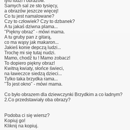
tylu ludzi i obrazów.
Samych sal ze sto tysięcy,
a obrazów jeszcze więcej!
Co tu jest namalowane?
Czy to człowiek? Czy to dzbanek?
A tu jakaś dziwna plama...
"Piękny obraz" - mówi mama.
A tu gruby pan z gitarą,
co ma wąsy jak makaron...
Jakieś konie depczą ludzi...
Trochę mi się tutaj nudzi.
Mamo, chodź tu ! Mamo zobacz!
e!
To dopiero piękny obraz!
Kwitną kwiaty, słońce świeci,
na ławeczce siedzą dzieci...
Tylko taka brzydka rama...
"To jest okno" - mówi mama.
Co było obrazem dla dziewczynki Brzydkim a co ładnym?
2.Co przedstawiały oba obrazy?
tarczone na gg.
Podoba ci się wiersz?
Kopiuj go!
Kliknij na kopiuj.