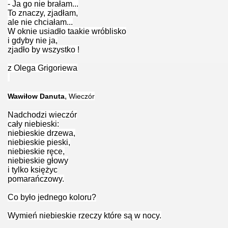
- Ja go nie brałam...
To znaczy, zjadłam,
ale nie chciałam...
W oknie usiadło taakie wróblisko
i gdyby nie ja,
zjadło by wszystko !
z Olega Grigoriewa
,
Wawiłow Danuta
Wieczór
Nadchodzi wieczór
cały niebieski:
niebieskie drzewa,
niebieskie pieski,
niebieskie ręce,
ą.
niebieskie głowy
i tylko księżyc
pomarańczowy.
Co było jednego koloru?
Wymień niebieskie rzeczy które są w nocy.