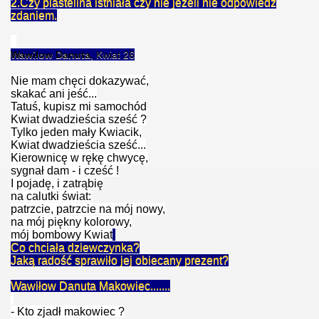
2.Czy plastelina istniała czy nie jeżeli nie odpowiedz
zdaniem.
,
Wawiłow Danuta
Kwiat 26
Nie mam chęci dokazywać,
skakać ani jeść...
Tatuś, kupisz mi samochód
Kwiat dwadzieścia sześć ?
Tylko jeden mały Kwiacik,
Kwiat dwadzieścia sześć...
Kierownicę w rękę chwycę,
sygnał dam - i cześć !
I pojadę, i zatrąbię
na calutki świat:
patrzcie, patrzcie na mój nowy,
na mój piękny kolorowy,
mój bombowy Kwiat
Co chciała dziewczynka?
Jaką radość sprawiło jej obiecany prezent?
Wawiłow Danuta Makowiec.......
- Kto zjadł makowiec ?