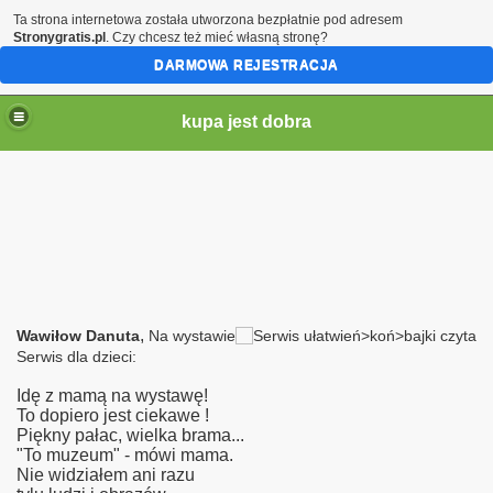
Ta strona internetowa została utworzona bezpłatnie pod adresem
Stronygratis.pl
. Czy chcesz też mieć własną stronę?
DARMOWA REJESTRACJA
kupa jest dobra
,
Wawiłow Danuta
Na wystawie
Serwis dla dzieci:
Idę z mamą na wystawę!
brazki itd
To dopiero jest ciekawe !
Piękny pałac, wielka brama...
"To muzeum" - mówi mama.
Nie widziałem ani razu