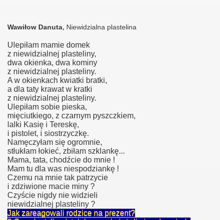
,
Wawiłow Danuta
Niewidzialna plastelina
Ulepiłam mamie domek
z niewidzialnej plasteliny,
dwa okienka, dwa kominy
z niewidzialnej plasteliny.
A w okienkach kwiatki bratki,
a dla taty krawat w kratki
z niewidzialnej plasteliny.
Ulepiłam sobie pieska,
mięciutkiego, z czarnym pyszczkiem,
lalki Kasię i Tereskę,
i pistolet, i siostrzyczkę.
Namęczyłam się ogromnie,
stłukłam łokieć, zbiłam szklankę...
Mama, tata, chodźcie do mnie !
Mam tu dla was niespodziankę !
Czemu na mnie tak patrzycie
i zdziwione macie miny ?
Czyście nigdy nie widzieli
towa.
niewidzialnej plasteliny ?
Jak zareagowali rodzice na prezent?