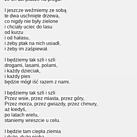
I jeszcze weźmiemy ze sobą
te dwa uschnięte drzewa,
co nigdy nie były zielone
i chciały uciec do lasu
od kurzu
i od hałasu,
i żeby ptak na nich usiadł,
i żeby im zaśpiewał.
I będziemy tak szli i szli
drogami, lasami, polami,
i każdy dzieciak,
i każdy pies
będzie mógł iść razem z nami.
I będziemy tak szli i szli
Przez wsie, przez miasta, przez góry,
Przez morza, przez gwiazdy, przez chmury,
aż kiedyś,
po latach wielu,
staniemy wreszcie u celu.
I będzie tam ciepła ziemia
i dużo, dużo nieba,