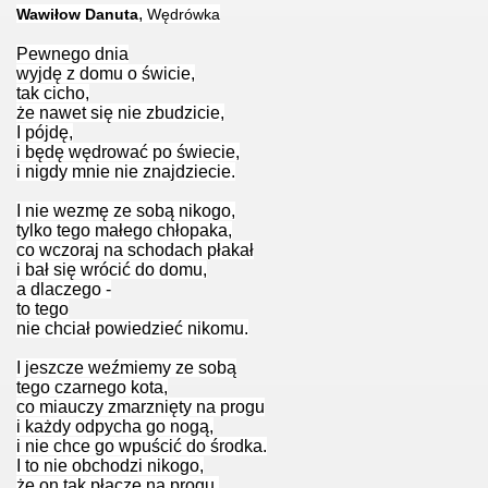
,
Wawiłow Danuta
Wędrówka
Pewnego dnia
wyjdę z domu o świcie,
tak cicho,
że nawet się nie zbudzicie,
t.
I pójdę,
i będę wędrować po świecie,
i nigdy mnie nie znajdziecie.
I nie wezmę ze sobą nikogo,
tylko tego małego chłopaka,
co wczoraj na schodach płakał
i bał się wrócić do domu,
a dlaczego -
to tego
nie chciał powiedzieć nikomu.
I jeszcze weźmiemy ze sobą
tego czarnego kota,
co miauczy zmarznięty na progu
i każdy odpycha go nogą,
i nie chce go wpuścić do środka.
 i ich opowieści.
I to nie obchodzi nikogo,
że on tak płacze na progu.