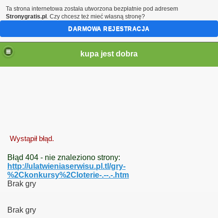
Ta strona internetowa została utworzona bezpłatnie pod adresem
Stronygratis.pl
. Czy chcesz też mieć własną stronę?
DARMOWA REJESTRACJA
kupa jest dobra
Wystąpił błąd.
Błąd 404 - nie znaleziono strony:
http://ulatwieniaserwisu.pl.tl/gry-
%2Ckonkursy%2Cloterie-.--.-.htm
brazki itd
Brak gry
Brak gry