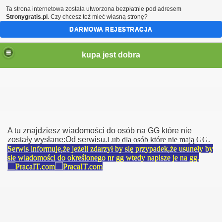
Ta strona internetowa została utworzona bezpłatnie pod adresem
Stronygratis.pl
. Czy chcesz też mieć własną stronę?
DARMOWA REJESTRACJA
kupa jest dobra
A tu znajdziesz wiadomości do osób na GG które nie
zostały wysłane:Od serwisu.
Lub dla osób które nie mają GG.
Serwis informuje,że jeżeli zdarzył by się przypadek,że usuneły by
sie wiadomości do określonego nr gg wtedy napisze je na gg.
brazki itd