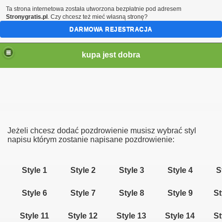
Ta strona internetowa została utworzona bezpłatnie pod adresem
Stronygratis.pl
. Czy chcesz też mieć własną stronę?
DARMOWA REJESTRACJA
kupa jest dobra
Jeżeli chcesz dodać pozdrowienie musisz wybrać styl
napisu którym zostanie napisane pozdrowienie:
Style 1
Style 2
Style 3
Style 4
S
brazki itd
Style 6
Style 7
Style 8
Style 9
St
Style 11
Style 12
Style 13
Style 14
St